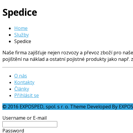
Spedice
Home
Služby
Spedice
Naše firma zajišťuje nejen rozvozy a převoz zboží pro naš
pojištění na náklad a ostatní pojistné produkty jako např.
O nás
Kontakty
Články
Přihlásit se
© 2016 EXPOSPED, spol. s r. o. Theme Developed By EXPO
Username or E-mail
Password