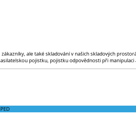
e zákazníky, ale také skladování v našich skladových prosto
 zasilatelskou pojistku, pojistku odpovědnosti při manipulac
SPED